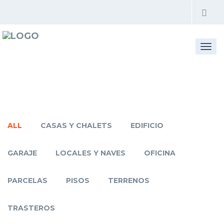
Togg
navi
ALL
CASAS Y CHALETS
EDIFICIO
GARAJE
LOCALES Y NAVES
OFICINA
PARCELAS
PISOS
TERRENOS
TRASTEROS