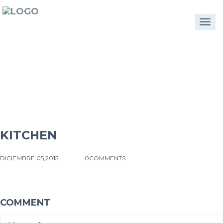
Togg
navi
KITCHEN
DICIEMBRE 05,2015
0COMMENTS
COMMENT