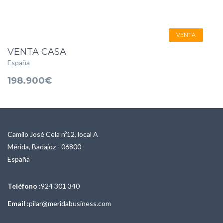
VENTA
VENTA CASA
España
198.900€
Camilo José Cela nº12, local A
Mérida, Badajoz - 06800
España
Teléfono :
924 301 340
Email :
pilar@meridabusiness.com