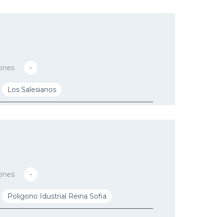
ones
-
Los Salesianos
ones
-
Poligono Idustrial Reina Sofia