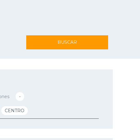
BUSCAR
ones
-
CENTRO